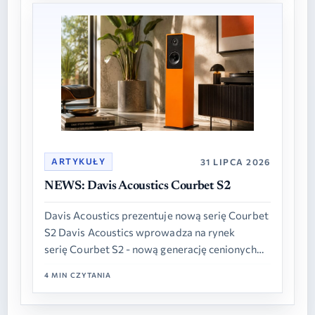
ARTYKUŁY
31 LIPCA 2026
NEWS: Davis Acoustics Courbet S2
Davis Acoustics prezentuje nową serię Courbet
S2 Davis Acoustics wprowadza na rynek
serię Courbet S2 - nową generację cenionych
francuskich kolumn głośnikowych, łączącą
4 MIN CZYTANIA
sprawdzone rozwiązania akustyczne z
udoskonaloną konstrukcją…