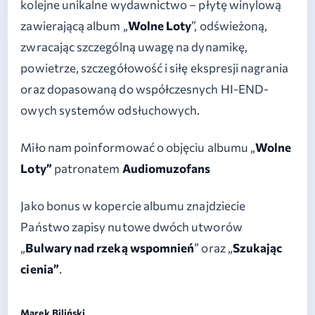
kolejne unikalne wydawnictwo – płytę winylową
zawierającą album „
Wolne Loty
”, odświeżoną,
zwracając szczególną uwagę na dynamikę,
powietrze, szczegółowość i siłę ekspresji nagrania
oraz dopasowaną do współczesnych HI-END-
owych systemów odsłuchowych.
Miło nam poinformować o objęciu albumu „
Wolne
Loty”
patronatem
Audiomuzofans
Jako bonus w kopercie albumu znajdziecie
Państwo zapisy nutowe dwóch utworów
„
Bulwary nad rzeką wspomnień
” oraz „
Szukając
cienia”
.
Marek Biliński