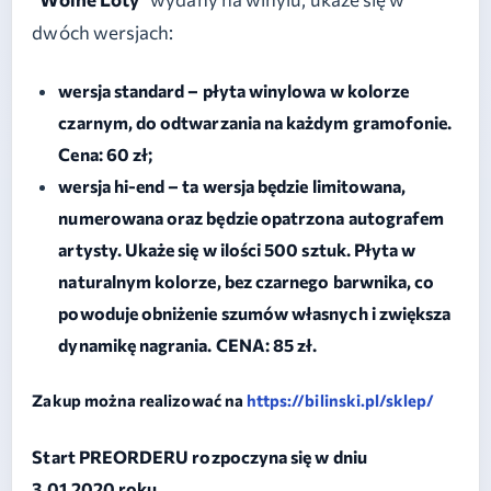
dwóch wersjach:
wersja standard – płyta winylowa w kolorze
czarnym, do odtwarzania na każdym gramofonie.
Cena: 60 zł;
wersja hi-end – ta wersja będzie limitowana,
numerowana oraz będzie opatrzona autografem
artysty. Ukaże się w ilości 500 sztuk. Płyta w
naturalnym kolorze, bez czarnego barwnika, co
powoduje obniżenie szumów własnych i zwiększa
dynamikę nagrania. CENA: 85 zł.
Zakup można realizować na
https://bilinski.pl/sklep/
Start PREORDERU rozpoczyna się w dniu
3.01.2020 roku.