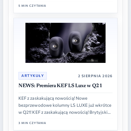
przedstawia serię CINEMA 2: nową generację…
5 MIN CZYTANIA
ARTYKUŁY
2 SIERPNIA 2026
NEWS: Premiera KEF LS Luxe w Q21
KEF z zaskakującą nowością! Nowe
bezprzewodowe kolumny LS LUXE już wkrótce
w Q21! KEF z zaskakującą nowością! Brytyjski
producent prezentuje nowy model
3 MIN CZYTANIA
bezprzewodowych kolumn aktywnych o…