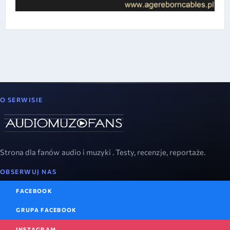
O SERWISIE
Strona dla fanów audio i muzyki . Testy, recenzje, reportaże.
OBSERWUJ NAS
FACEBOOK
GRUPA FACEBOOK
INSTAGRAM