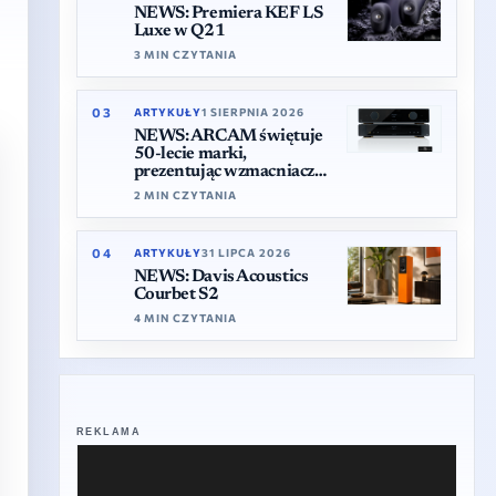
NEWS: Premiera KEF LS
Luxe w Q21
3 MIN CZYTANIA
03
ARTYKUŁY
1 SIERPNIA 2026
NEWS: ARCAM świętuje
50-lecie marki,
prezentując wzmacniacz
A50 Signature i
2 MIN CZYTANIA
odtwarzacz CD25
04
ARTYKUŁY
31 LIPCA 2026
NEWS: Davis Acoustics
Courbet S2
4 MIN CZYTANIA
REKLAMA