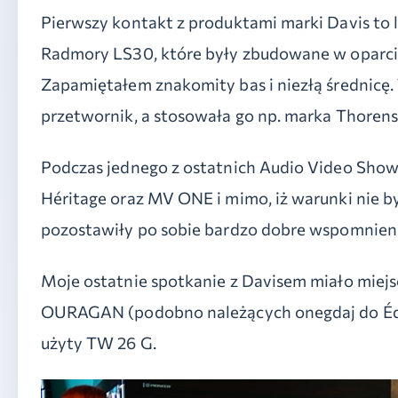
Pierwszy kontakt z produktami marki Davis to 
Radmory LS30, które były zbudowane w oparciu
Zapamiętałem znakomity bas i niezłą średnicę. 
przetwornik, a stosowała go np. marka Thorens
Podczas jednego z ostatnich Audio Video Show 
Héritage oraz MV ONE i mimo, iż warunki nie by
pozostawiły po sobie bardzo dobre wspomnieni
Moje ostatnie spotkanie z Davisem miało miejs
OURAGAN (podobno należących onegdaj do Édi
użyty TW 26 G.