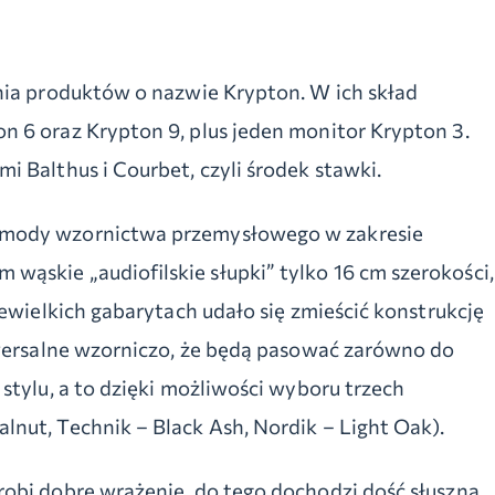
nia produktów o nazwie Krypton. W ich skład
 6 oraz Krypton 9, plus jeden monitor Krypton 3.
 Balthus i Courbet, czyli środek stawki.
 mody wzornictwa przemysłowego w zakresie
ąskie „audiofilskie słupki” tylko 16 cm szerokości,
iewielkich gabarytach udało się zmieścić konstrukcję
iwersalne wzorniczo, że będą pasować zarówno do
stylu, a to dzięki możliwości wyboru trzech
nut, Technik – Black Ash, Nordik – Light Oak).
obi dobre wrażenie, do tego dochodzi dość słuszna