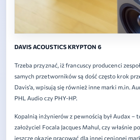
DAVIS ACOUSTICS KRYPTON 6
Trzeba przyznać, iż francuscy producenci zespo
samych przetworników są dość często krok prz
Davis’a, wpisują się również inne marki m.in. Au
PHL Audio czy PHY-HP.
Kopalnią inżynierów z pewnością był Audax – t
założyciel Focala Jacques Mahul, czy właśnie 
jeszcze okazję pracować dla innej cenionej mark