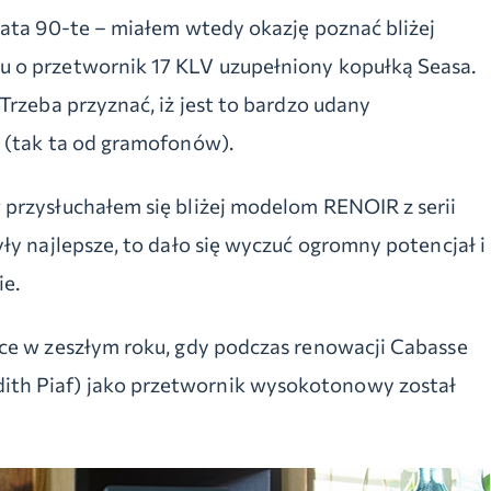
lata 90-te – miałem wtedy okazję poznać bliżej
 o przetwornik 17 KLV uzupełniony kopułką Seasa.
Trzeba przyznać, iż jest to bardzo udany
 (tak ta od gramofonów).
przysłuchałem się bliżej modelom RENOIR z serii
ły najlepsze, to dało się wyczuć ogromny potencjał i
e.
ce w zeszłym roku, gdy podczas renowacji Cabasse
th Piaf) jako przetwornik wysokotonowy został