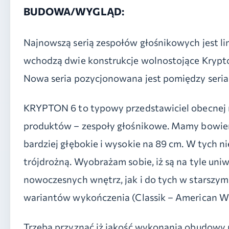
BUDOWA/WYGLĄD:
Najnowszą serią zespołów głośnikowych jest li
wchodzą dwie konstrukcje wolnostojące Krypton
Nowa seria pozycjonowana jest pomiędzy seriami
KRYPTON 6 to typowy przedstawiciel obecnej
produktów – zespoły głośnikowe. Mamy bowiem w
bardziej głębokie i wysokie na 89 cm. W tych n
trójdrożną. Wyobrażam sobie, iż są na tyle un
nowoczesnych wnętrz, jak i do tych w starszym 
wariantów wykończenia (Classik – American Wal
Trzeba przyznać iż jakość wykonania obudowy r