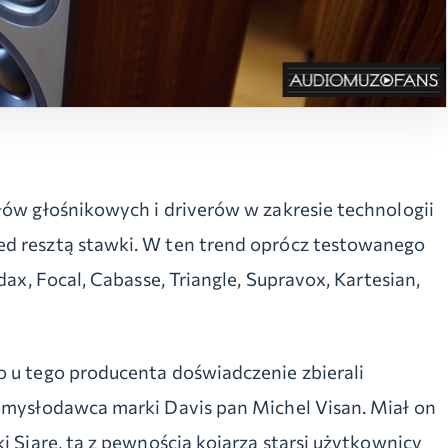
łów głośnikowych i driverów w zakresie technologii
ed resztą stawki. W ten trend oprócz testowanego
dax, Focal, Cabasse, Triangle, Supravox, Kartesian,
o u tego producenta doświadczenie zbierali
pomysłodawca marki Davis pan Michel Visan. Miał on
i Siare, tą z pewnością kojarzą starsi użytkownicy