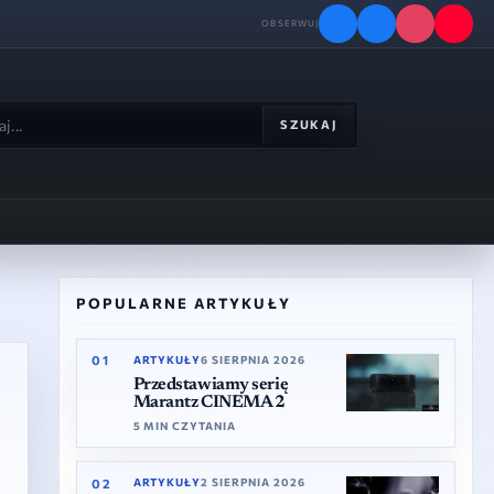
OBSERWUJ
SZUKAJ
arka przeszukuje publikacje, autorów i tematy w całym se
PANEL BOCZNY
POPULARNE ARTYKUŁY
01
ARTYKUŁY
6 SIERPNIA 2026
Przedstawiamy serię
Marantz CINEMA 2
5 MIN CZYTANIA
02
ARTYKUŁY
2 SIERPNIA 2026