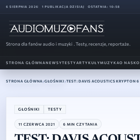
6 SIERPNIA 2026
1 PUBLIKACJA DZISIAJ
OSTATNIA: 10:58
Strona dla fanów audio i muzyki . Testy, recenzje, reportaże.
STRONA GŁÓWNA
NEWSY
TESTY
ARTYKUŁY
MUZYKA
O NAS
KO
STRONA GŁÓWNA
GŁOŚNIKI
TEST: DAVIS ACOUSTICS KRYPTON 6
GŁOŚNIKI
TESTY
11 CZERWCA 2021
6 MIN CZYTANIA