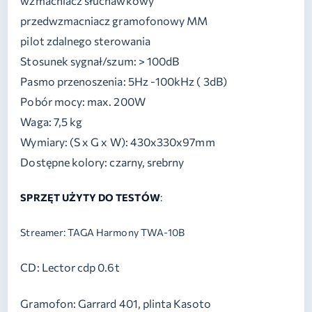
wzmacniacz słuchawkowy
przedwzmacniacz gramofonowy MM
pilot zdalnego sterowania
Stosunek sygnał/szum: > 100dB
Pasmo przenoszenia: 5Hz -100kHz ( 3dB)
Pobór mocy: max. 200W
Waga: 7,5 kg
Wymiary: (S x G x W): 430x330x97mm
Dostępne kolory: czarny, srebrny
SPRZĘT UŻYTY DO TESTÓW
:
Streamer: TAGA Harmony TWA-10B
CD: Lector cdp 0.6t
Gramofon: Garrard 401, plinta Kasoto