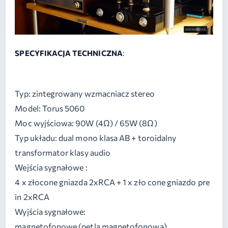
SPECYFIKACJA TECHNICZNA
:
Typ: zintegrowany wzmacniacz stereo
Model: Torus 5060
Moc wyjściowa: 90W (4Ω) / 65W (8Ω)
Typ układu: dual mono klasa AB + toroidalny
transformator klasy audio
Wejścia sygnałowe :
4 x złocone gniazda 2xRCA + 1 x zło cone gniazdo pre
in 2xRCA
Wyjścia sygnałowe:
magnetofonowe (pętla magnetofonowa)