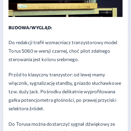
BUDOWA/WYGLĄD:
Do redakcji trafił wzmacniacz tranzystorowy model
Torus 5060 w wersji czarnej, choć pilot zdalnego
sterowania jest koloru srebrnego.
Przód to klasyczny tranzystor: od lewej mamy
włącznik, sygnalizację standby, gniazdo słuchawkowe
tzw. duży Jack. Pośrodku delikatnie wyprofilowana
gałka potencjometra głośności, po prawej przyciski
selektora źródeł.
Do Torusa można dostarczyć sygnał dźwiękowy ze