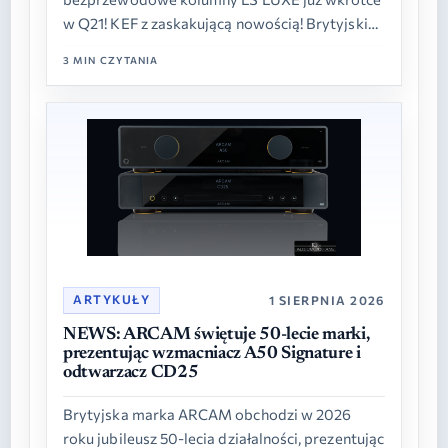
w Q21! KEF z zaskakującą nowością! Brytyjski
producent prezentuje nowy model
3 MIN CZYTANIA
bezprzewodowych kolumn aktywnych o…
ARTYKUŁY
1 SIERPNIA 2026
NEWS: ARCAM świętuje 50-lecie marki,
prezentując wzmacniacz A50 Signature i
odtwarzacz CD25
Brytyjska marka ARCAM obchodzi w 2026
roku jubileusz 50-lecia działalności, prezentując