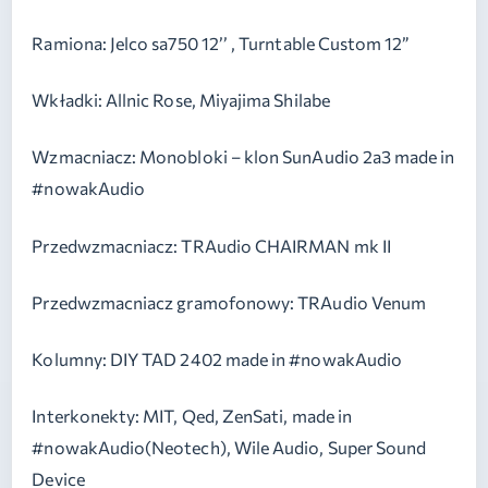
Ramiona: Jelco sa750 12’’ , Turntable Custom 12”
Wkładki: Allnic Rose, Miyajima Shilabe
Wzmacniacz: Monobloki – klon SunAudio 2a3 made in
#nowakAudio
Przedwzmacniacz: TRAudio CHAIRMAN mk II
Przedwzmacniacz gramofonowy: TRAudio Venum
Kolumny: DIY TAD 2402 made in #nowakAudio
Interkonekty: MIT, Qed, ZenSati, made in
#nowakAudio(Neotech), Wile Audio, Super Sound
Device