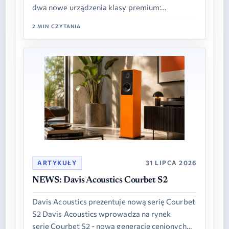
dwa nowe urządzenia klasy premium:
zintegrowany wzmacniacz A50 Signature oraz
2 MIN CZYTANIA
odtwarzacz płyt CD25. Oba modele…
ARTYKUŁY
31 LIPCA 2026
NEWS: Davis Acoustics Courbet S2
Davis Acoustics prezentuje nową serię Courbet
S2 Davis Acoustics wprowadza na rynek
serię Courbet S2 - nową generację cenionych