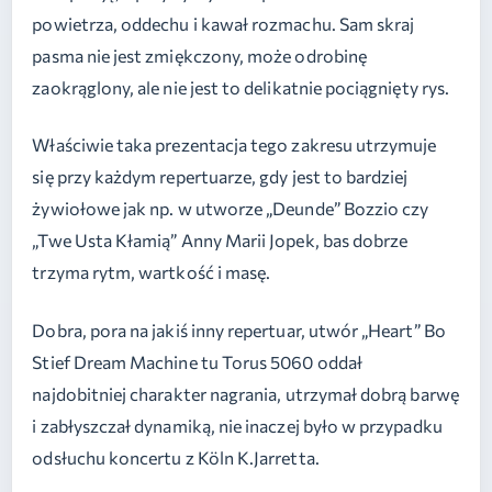
powietrza, oddechu i kawał rozmachu. Sam skraj
pasma nie jest zmiękczony, może odrobinę
zaokrąglony, ale nie jest to delikatnie pociągnięty rys.
Właściwie taka prezentacja tego zakresu utrzymuje
się przy każdym repertuarze, gdy jest to bardziej
żywiołowe jak np. w utworze „Deunde” Bozzio czy
„Twe Usta Kłamią” Anny Marii Jopek, bas dobrze
trzyma rytm, wartkość i masę.
Dobra, pora na jakiś inny repertuar, utwór „Heart” Bo
Stief Dream Machine tu Torus 5060 oddał
najdobitniej charakter nagrania, utrzymał dobrą barwę
i zabłyszczał dynamiką, nie inaczej było w przypadku
odsłuchu koncertu z Köln K.Jarretta.