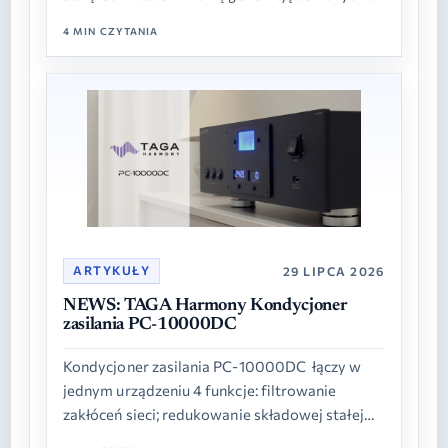
francuskich kolumn głośnikowych, łączącą
4 MIN CZYTANIA
sprawdzone rozwiązania akustyczne z
udoskonaloną konstrukcją…
ARTYKUŁY
29 LIPCA 2026
NEWS: TAGA Harmony Kondycjoner
zasilania PC-10000DC
Kondycjoner zasilania PC-10000DC łączy w
jednym urządzeniu 4 funkcje: filtrowanie
zakłóceń sieci; redukowanie składowej stałej
napięcia zasilającego; zasilacz liniowy dla