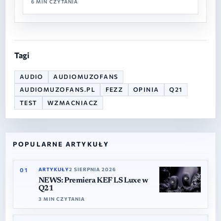
6 MIN CZYTANIA
portów USB; oraz zabezpieczenie
przeciwprzepięciowe i…
Tagi
AUDIO
AUDIOMUZOFANS
AUDIOMUZOFANS.PL
FEZZ
OPINIA
Q21
TEST
WZMACNIACZ
PANEL BOCZNY
POPULARNE ARTYKUŁY
01
ARTYKUŁY
2 SIERPNIA 2026
NEWS: Premiera KEF LS Luxe w
Q21
3 MIN CZYTANIA